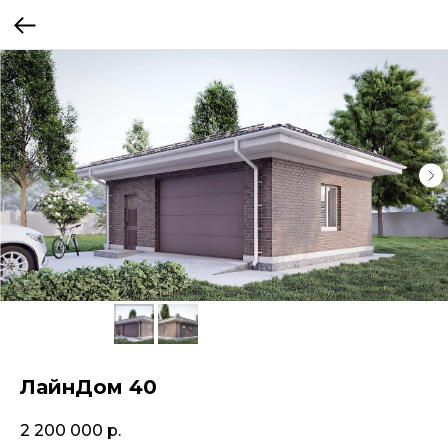
ЛайнДом 40
2 200 000
р.